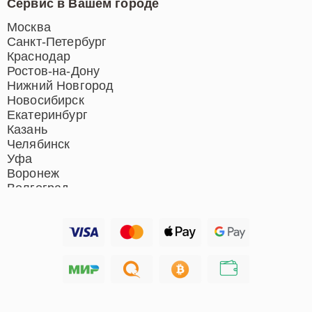
Сервис в Вашем городе
Ремонт индукционных плит
Ремонт роботов-пылесосов
Москва
Ремонт гладильных систем
Санкт-Петербург
Ремонт отпаривателей
Краснодар
Ремонт вертикальных
Ростов-на-Дону
пылесосов
Нижний Новгород
Новосибирск
Екатеринбург
Казань
Челябинск
Уфа
Воронеж
Волгоград
Барнаул
Ижевск
Тольятти
Ярославль
Саратов
Хабаровск
Томск
Тюмень